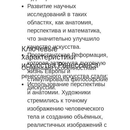
Развитие научных
исследований в таких
областях, как анатомия,
перспектива и математика,
что значительно улучшило
качество искусства.
Ключевые
Протестантская Реформация,
характеристики
которая затронула духовную
искусства Ренессанса
Основными особенностями
жизнь Европы и
ренессансного искусства стали:
стимулировала философские
Использование перспективы
дискуссии.
и анатомии. Художники
стремились к точному
изображению человеческого
тела и созданию объёмных,
реалистичных изображений с