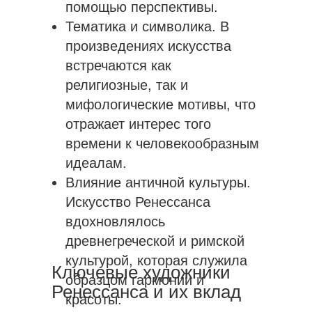
помощью перспективы.
Тематика и символика. В
произведениях искусства
встречаются как
религиозные, так и
мифологические мотивы, что
отражает интерес того
времени к человекообразным
идеалам.
Влияние античной культуры.
Искусство Ренессанса
вдохновлялось
древнегреческой и римской
культурой, которая служила
Ключевые художники
образцом гармонии и
Ренессанса и их вклад
красоты.