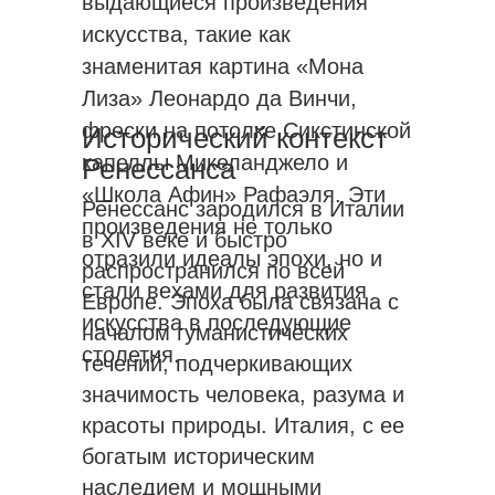
выдающиеся произведения
искусства, такие как
знаменитая картина «Мона
Лиза» Леонардо да Винчи,
фрески на потолке Сикстинской
Исторический контекст
капеллы Микеланджело и
Ренессанса
«Школа Афин» Рафаэля. Эти
Ренессанс зародился в Италии
произведения не только
в XIV веке и быстро
отразили идеалы эпохи, но и
распространился по всей
стали вехами для развития
Европе. Эпоха была связана с
искусства в последующие
началом гуманистических
столетия.
течений, подчеркивающих
значимость человека, разума и
красоты природы. Италия, с ее
богатым историческим
наследием и мощными