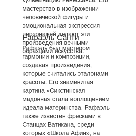
кульминацию Ренессанса. Его
мастерство в изображении
человеческой фигуры и
эмоциональная экспрессия
персонажей делают эти
Рафаэль Санти
произведения вечными
Рафаэль был мастером
образцами искусства.
гармонии и композиции,
создавая произведения,
которые считались эталонами
красоты. Его знаменитая
картина «Сикстинская
мадонна» стала воплощением
идеала материнства. Рафаэль
также известен фресками в
Станцах Ватикана, среди
которых «Школа Афин», на